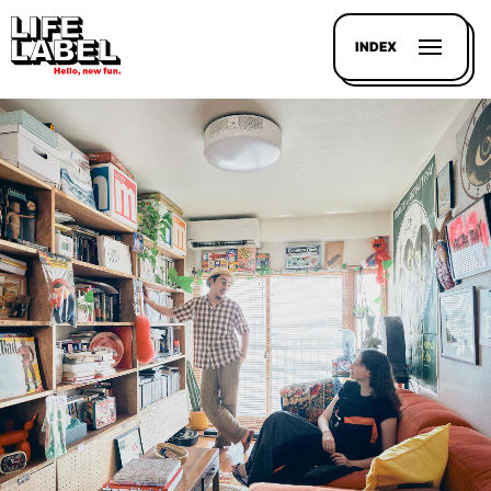
INDEX
記事を
探す
LL
MAGAZIN
HOUSE
LINE-
UP