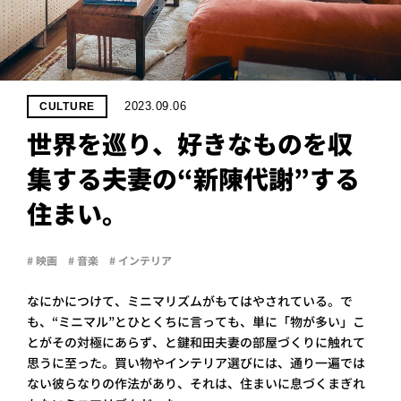
PROJECT
WHAT’S
LIFE
LABEL
2023.09.06
CULTURE
世界を巡り、好きなものを収
ライフレー
集する夫妻の“新陳代謝”する
つ
い
て
も
っ
住まい。
はい
いいえ
# 映画
# 音楽
# インテリア
なにかにつけて、ミニマリズムがもてはやされている。で
会社概
も、“ミニマル”とひとくちに言っても、単に「物が多い」こ
要
とがその対極にあらず、と鍵和田夫妻の部屋づくりに触れて
企業の
方へ
思うに至った。買い物やインテリア選びには、通り一遍では
ない彼らなりの作法があり、それは、住まいに息づくまぎれ
お問い
合わせ