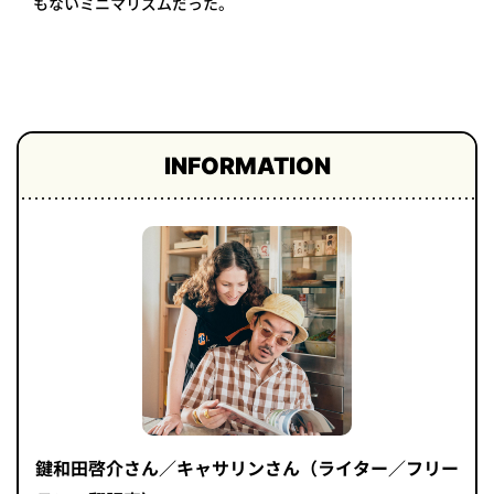
もないミニマリズムだった。
プライ
バシー
ポリシ
ー
採用情
報
INFORMATION
鍵和田啓介さん／キャサリンさん（ライター／フリー