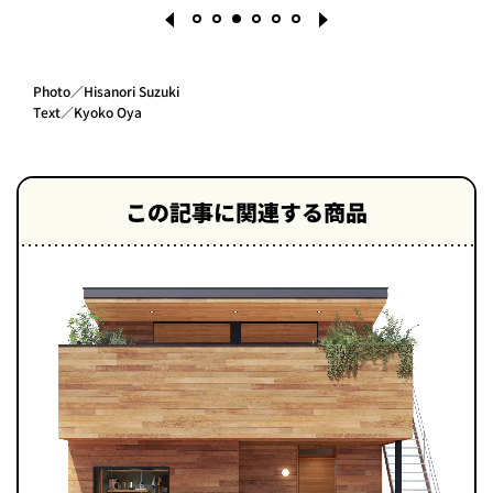
Photo／Hisanori Suzuki
Text／Kyoko Oya
1
2
3
4
5
6
この記事に関連する商品