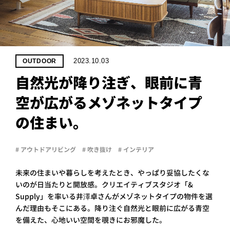
PROJECT
WHAT’S
LIFE
LABEL
2023.10.03
OUTDOOR
自然光が降り注ぎ、眼前に青
ライフレー
空が広がるメゾネットタイプ
つ
い
て
も
っ
の住まい。
はい
いいえ
# アウトドアリビング
# 吹き抜け
# インテリア
未来の住まいや暮らしを考えたとき、やっぱり妥協したくな
会社概
いのが日当たりと開放感。クリエイティブスタジオ「&
要
Supply」を率いる井澤卓さんがメゾネットタイプの物件を選
企業の
方へ
んだ理由もそこにある。降り注ぐ自然光と眼前に広がる青空
を備えた、心地いい空間を覗きにお邪魔した。
お問い
合わせ