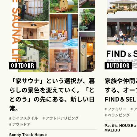
OUTDOOR
OUTDOOR
「家サウナ」と​いう​選択が、​暮
家族や仲間
らしの​景色を​変えていく。「​と
する、オー
とのう」の​先に​ある、​新しい​日
FIND＆SELE
常。
# ファミリー
#
# ベランピング
# ライフスタイル
# アウトドアリビング
# アウトドア
Pacific HOUSE
a
MALIBU
Sunny Track House