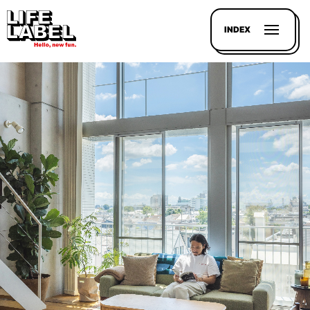
INDEX
記事を
探す
LL
MAGAZIN
HOUSE
LINE-
UP