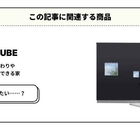
この記事に関連する商品
UBE
わりや
できる家
たい……？