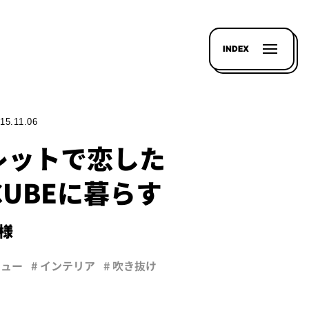
INDEX
15.11.06
レットで恋した
-CUBEに暮らす
T様
ビュー
# インテリア
# 吹き抜け