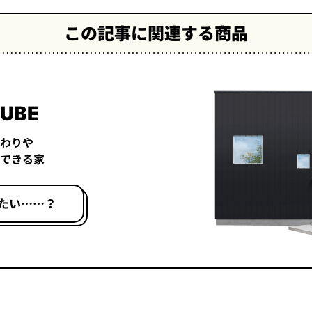
この記事に関連する商品
UBE
わりや
できる家
たい……？