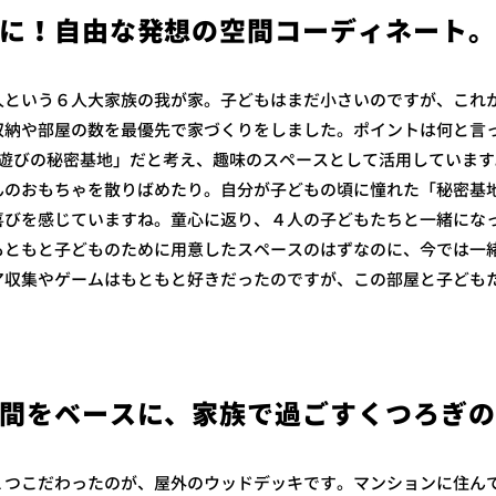
に！自由な発想の空間コーディネート。
という６人大家族の我が家。子どもはまだ小さいのですが、これ
納や部屋の数を最優先で家づくりをしました。ポイントは何と言っても＋
を「遊びの秘密基地」だと考え、趣味のスペースとして活用していま
んのおもちゃを散りばめたり。自分が子どもの頃に憧れた「秘密基
喜びを感じていますね。童心に返り、４人の子どもたちと一緒にな
もともと子どものために用意したスペースのはずなのに、今では一
ア収集やゲームはもともと好きだったのですが、この部屋と子ども
間をベースに、家族で過ごすくつろぎ
つこだわったのが、屋外のウッドデッキです。マンションに住ん