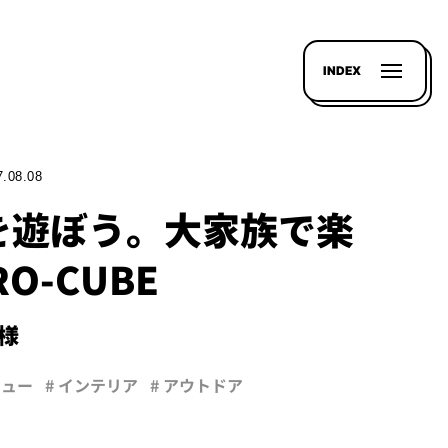
INDEX
7.08.08
を遊ぼう。大家族で楽
O-CUBE
S様
ビュー
# インテリア
# アウトドア