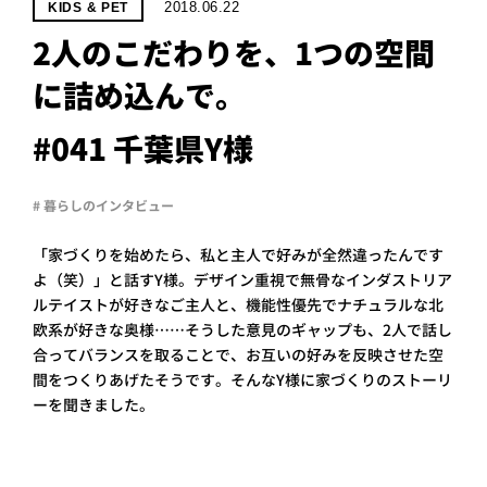
PROJECT
2018.06.22
KIDS & PET
2人のこだわりを、1つの空間
WHAT’S
LIFE
に詰め込んで。
LABEL
#041 千葉県Y様
ライフレー
# 暮らしのインタビュー
つ
い
て
も
っ
「家づくりを始めたら、私と主人で好みが全然違ったんです
はい
よ（笑）」と話すY様。デザイン重視で無骨なインダストリア
いいえ
ルテイストが好きなご主人と、機能性優先でナチュラルな北
欧系が好きな奥様……そうした意見のギャップも、2人で話し
合ってバランスを取ることで、お互いの好みを反映させた空
間をつくりあげたそうです。そんなY様に家づくりのストーリ
会社概
要
ーを聞きました。
企業の
方へ
お問い
合わせ