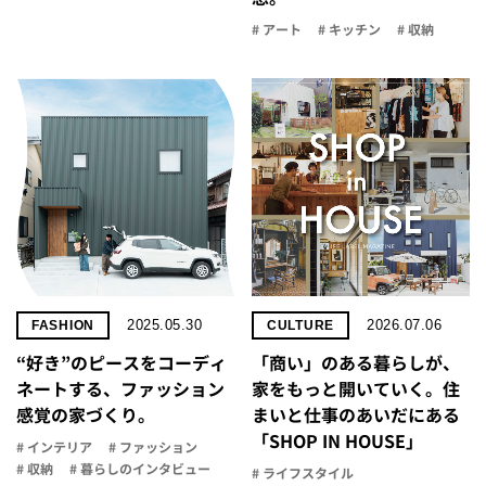
# アート
# キッチン
# 収納
2025.05.30
2026.07.06
FASHION
CULTURE
“好き”のピースをコーディ
「商い」の​ある​暮らしが、​
ネートする、ファッション
家を​もっと​開いていく。​住
感覚の家づくり。
まいと​仕事の​あいだに​ある​
「SHOP IN HOUSE」
# インテリア
# ファッション
# 収納
# 暮らしのインタビュー
# ライフスタイル