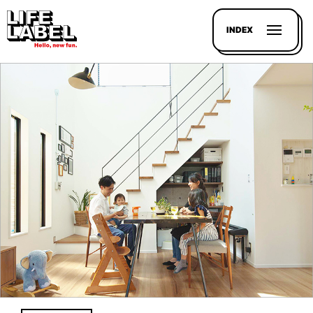
INDEX
記事を
探す
LL
MAGAZIN
HOUSE
LINE-
UP