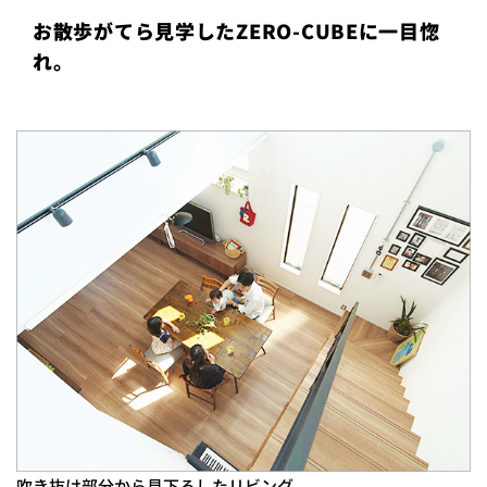
プライ
お散歩がてら見学したZERO-CUBEに一目惚
バシー
ポリシ
れ。
ー
採用情
報
吹き抜け部分から見下ろしたリビング