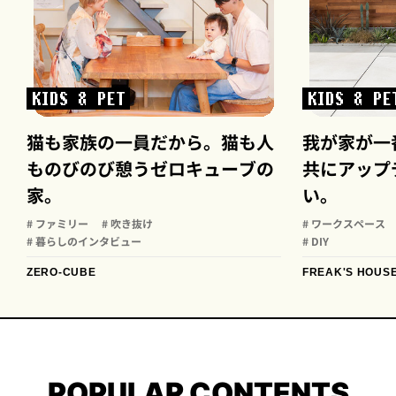
KIDS & PET
KIDS & PE
猫も家族の一員だから。猫も人
我が家が一
ものびのび憩うゼロキューブの
共にアップ
家。
い。
# ファミリー
# 吹き抜け
# ワークスペース
# 暮らしのインタビュー
# DIY
ZERO-CUBE
FREAK'S HOUS
POPULAR CONTENTS