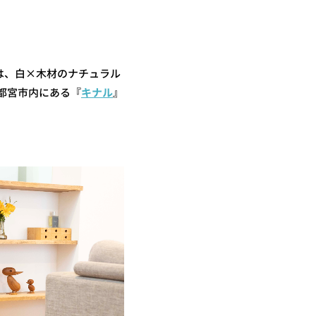
は、白×木材のナチュラル
都宮市内にある『
キナル
』
。