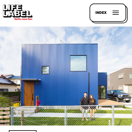
INDEX
記事を
探す
LL
MAGAZIN
HOUSE
LINE-
UP