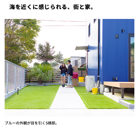
海を近くに感じられる、街と家。
プライ
バシー
ポリシ
ー
採用情
報
ブルーの外観が目を引くS様邸。