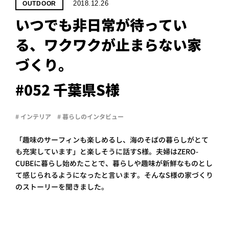
PROJECT
2018.12.26
OUTDOOR
いつでも非日常が待ってい
WHAT’S
LIFE
る、ワクワクが止まらない家
LABEL
づくり。
ライフレー
#052 千葉県S様
つ
い
て
も
っ
# インテリア
# 暮らしのインタビュー
はい
いいえ
「趣味のサーフィンも楽しめるし、海のそばの暮らしがとて
も充実しています」と楽しそうに話すS様。夫婦はZERO-
CUBEに暮らし始めたことで、暮らしや趣味が新鮮なものとし
て感じられるようになったと言います。そんなS様の家づくり
会社概
要
のストーリーを聞きました。
企業の
方へ
お問い
合わせ