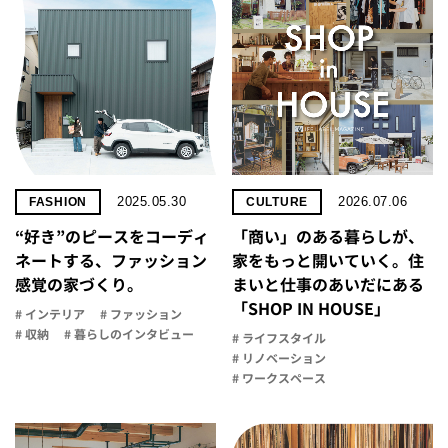
2025.05.30
2026.07.06
FASHION
CULTURE
“好き”のピースをコーディ
「商い」の​ある​暮らしが、​
ネートする、ファッション
家を​もっと​開いていく。​住
感覚の家づくり。
まいと​仕事の​あいだに​ある​
「SHOP IN HOUSE」
# インテリア
# ファッション
# 収納
# 暮らしのインタビュー
# ライフスタイル
# リノベーション
# ワークスペース