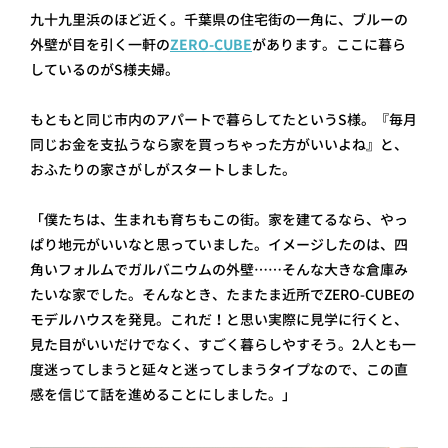
九十九里浜のほど近く。千葉県の住宅街の一角に、ブルーの
外壁が目を引く一軒の
ZERO-CUBE
があります。ここに暮ら
しているのがS様夫婦。
もともと同じ市内のアパートで暮らしてたというS様。『毎月
同じお金を支払うなら家を買っちゃった方がいいよね』と、
おふたりの家さがしがスタートしました。
「僕たちは、生まれも育ちもこの街。家を建てるなら、やっ
ぱり地元がいいなと思っていました。イメージしたのは、四
角いフォルムでガルバニウムの外壁……そんな大きな倉庫み
たいな家でした。そんなとき、たまたま近所でZERO-CUBEの
モデルハウスを発見。これだ！と思い実際に見学に行くと、
見た目がいいだけでなく、すごく暮らしやすそう。2人とも一
度迷ってしまうと延々と迷ってしまうタイプなので、この直
感を信じて話を進めることにしました。」