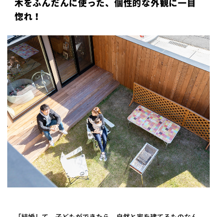
木をふんだんに使った、個性的な外観に一目
プライ
惚れ！
バシー
ポリシ
ー
採用情
報
「結婚して、子どもができたら、自然と家を建てるものなん