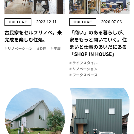
2023.12.11
2026.07.06
CULTURE
CULTURE
古民家をセルフリノべ。未
「商い」の​ある​暮らしが、​
完成を楽しむ住処。
家を​もっと​開いていく。​住
まいと​仕事の​あいだに​ある​
# リノベーション
# DIY
# 平屋
「SHOP IN HOUSE」
# ライフスタイル
# リノベーション
# ワークスペース