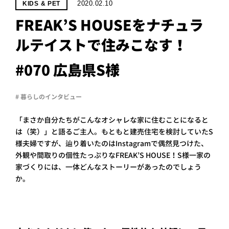
PROJECT
2020.02.10
KIDS & PET
FREAK’S HOUSEをナチュラ
WHAT’S
LIFE
ルテイストで住みこなす！
LABEL
#070 広島県S様
ライフレー
# 暮らしのインタビュー
つ
い
て
も
っ
「まさか自分たちがこんなオシャレな家に住むことになると
はい
は（笑）」と語るご主人。もともと建売住宅を検討していたS
いいえ
様夫婦ですが、辿り着いたのはInstagramで偶然見つけた、
外観や間取りの個性たっぷりなFREAK’S HOUSE！S様一家の
家づくりには、一体どんなストーリーがあったのでしょう
か。
会社概
要
企業の
方へ
お問い
合わせ