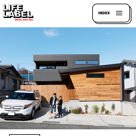
INDEX
記事を
探す
LL
MAGAZIN
HOUSE
LINE-
UP