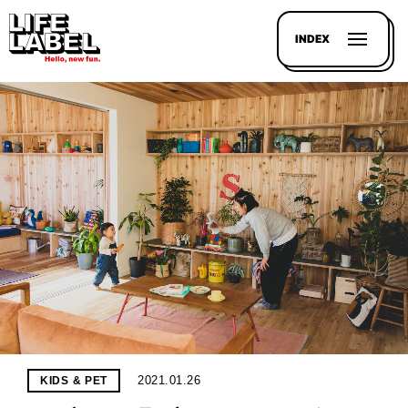
INDEX
記事を
探す
LL
MAGAZIN
HOUSE
LINE-
UP
2021.01.26
KIDS & PET