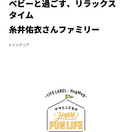
PROJECT
ベビーと過ごす、リラックス
タイム
WHAT’S
LIFE
LABEL
糸井佑衣さんファミリー
# インテリア
ライフレー
つ
い
て
も
っ
はい
いいえ
会社概
要
企業の
方へ
お問い
合わせ