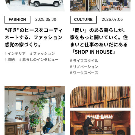
2025.05.30
2026.07.06
FASHION
CULTURE
“好き”のピースをコーディ
「商い」の​ある​暮らしが、​
ネートする、ファッション
家を​もっと​開いていく。​住
感覚の家づくり。
まいと​仕事の​あいだに​ある​
「SHOP IN HOUSE」
# インテリア
# ファッション
# 収納
# 暮らしのインタビュー
# ライフスタイル
# リノベーション
# ワークスペース