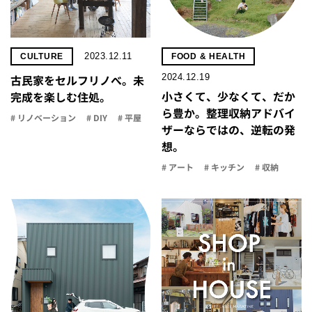
2023.12.11
CULTURE
FOOD & HEALTH
2024.12.19
古民家をセルフリノべ。未
小さくて、少なくて、だか
完成を楽しむ住処。
ら豊か。整理収納アドバイ
# リノベーション
# DIY
# 平屋
ザーならではの、逆転の発
想。
# アート
# キッチン
# 収納