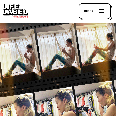
INDEX
記事を
探す
LL
MAGAZIN
HOUSE
LINE-
UP