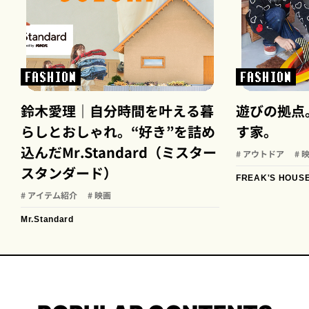
FASHION
FASHION
鈴木愛理｜自分時間を叶える暮
遊びの拠点
らしとおしゃれ。“好き”を詰め
す家。
込んだMr.Standard（ミスター
# アウトドア
# 
スタンダード）
FREAK'S HOUS
# アイテム紹介
# 映画
Mr.Standard