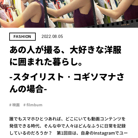
PROJECT
WHAT’S
LIFE
LABEL
2022.08.05
FASHION
あの人が撮る、大好きな洋服
ライフレー
に囲まれた暮らし。
つ
い
て
も
っ
はい
-スタイリスト・コギソマナさ
いいえ
んの場合-
# 映画
# filmbum
会社概
要
誰でもスマホひとつあれば、どこにいても動画コンテンツを
企業の
方へ
発信できる時代、そんな中で人々はどんなふうに日常を記録
お問い
しているのだろうか？ 第1回目は、自身のInstagramでユー
合わせ