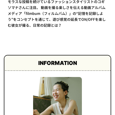
モラスな投稿を続けているファッションスタイリストのコギ
プライ
ソマナさんに注目。 動画を撮る楽しさを伝える動画アルバム
バシー
ポリシ
メディア「filmbum（フィルムバム）」の“記憶を記録しよ
ー
う”をコンセプトを通じて、遊び感覚の延長でON/OFFを楽し
採用情
む彼女が撮る、日常の記録とは？
報
INFORMATION