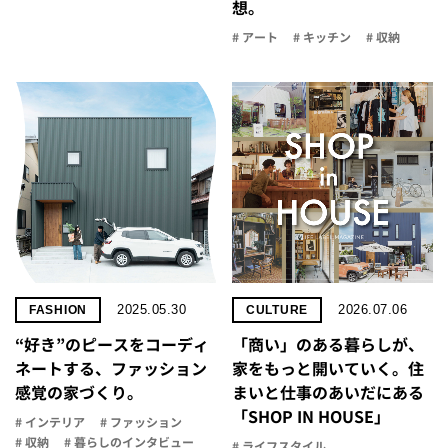
想。
# アート
# キッチン
# 収納
2025.05.30
2026.07.06
FASHION
CULTURE
“好き”のピースをコーディ
「商い」の​ある​暮らしが、​
ネートする、ファッション
家を​もっと​開いていく。​住
感覚の家づくり。
まいと​仕事の​あいだに​ある​
「SHOP IN HOUSE」
# インテリア
# ファッション
# 収納
# 暮らしのインタビュー
# ライフスタイル