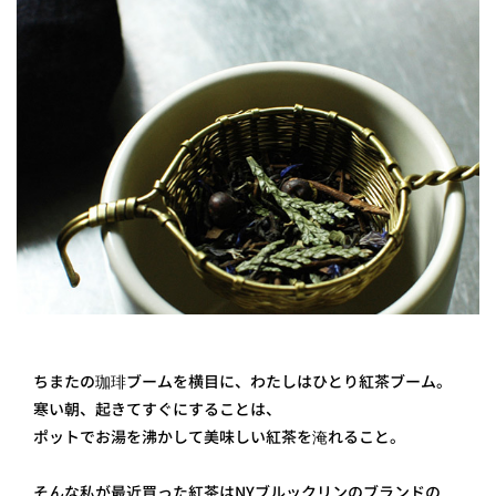
プライ
バシー
ポリシ
ー
採用情
報
ちまたの珈琲ブームを横目に、わたしはひとり紅茶ブーム。
寒い朝、起きてすぐにすることは、
ポットでお湯を沸かして美味しい紅茶を淹れること。
そんな私が最近買った紅茶はNYブルックリンのブランドの