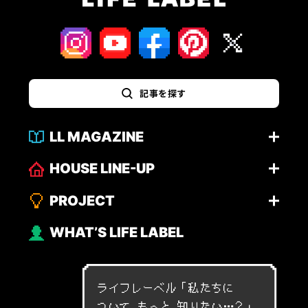
記事を探す
LL MAGAZINE
HOUSE LINE-UP
PROJECT
WHAT’S LIFE LABEL
ライフレーベル「
私
た
ち
に
つ
い
て
も
っ
と
知
り
た
い
…
？
」