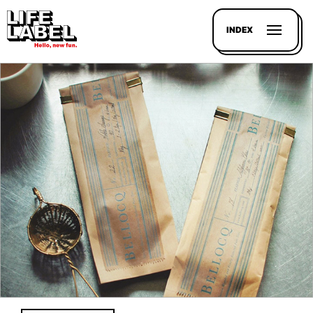
INDEX
記事を
探す
LL
MAGAZIN
HOUSE
LINE-
UP