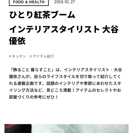
PROJECT
2016.01.27
FOOD & HEALTH
ひとり紅茶ブーム
WHAT’S
LIFE
LABEL
インテリアスタイリスト 大谷
優依
ライフレー
# キッチン
# アイテム紹介
つ
い
て
も
っ
「飾ること 暮らすこと」は、インテリアスタイリスト・大谷
はい
優依さんが、自らのライフスタイルを切り取って紹介してく
いいえ
れる連載企画です。話題のインテリアや季節にあわせたスタ
イリング方法など、見どころ満載！アイテムのセレクトやお
部屋づくりの参考にぜひ！
会社概
要
企業の
方へ
お問い
合わせ