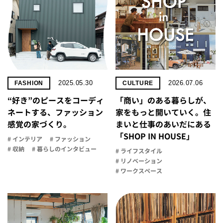
2025.05.30
2026.07.06
FASHION
CULTURE
“好き”のピースをコーディ
「商い」の​ある​暮らしが、​
ネートする、ファッション
家を​もっと​開いていく。​住
感覚の家づくり。
まいと​仕事の​あいだに​ある​
「SHOP IN HOUSE」
# インテリア
# ファッション
# 収納
# 暮らしのインタビュー
# ライフスタイル
# リノベーション
# ワークスペース