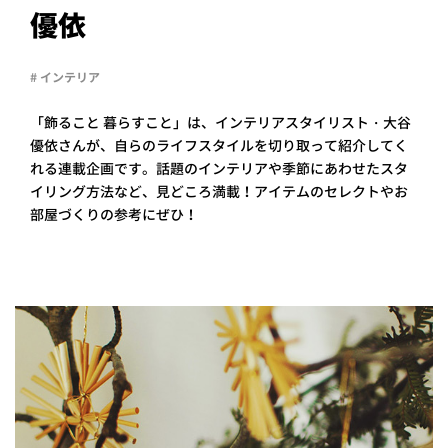
PROJECT
優依
WHAT’S
LIFE
# インテリア
LABEL
「飾ること 暮らすこと」は、インテリアスタイリスト・大谷
優依さんが、自らのライフスタイルを切り取って紹介してく
ライフレー
れる連載企画です。話題のインテリアや季節にあわせたスタ
つ
い
て
も
っ
イリング方法など、見どころ満載！アイテムのセレクトやお
部屋づくりの参考にぜひ！
はい
いいえ
会社概
要
企業の
方へ
お問い
合わせ