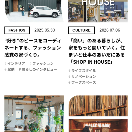
2025.05.30
2026.07.06
FASHION
CULTURE
“好き”のピースをコーディ
「商い」の​ある​暮らしが、​
ネートする、ファッション
家を​もっと​開いていく。​住
感覚の家づくり。
まいと​仕事の​あいだに​ある​
「SHOP IN HOUSE」
# インテリア
# ファッション
# 収納
# 暮らしのインタビュー
# ライフスタイル
# リノベーション
# ワークスペース