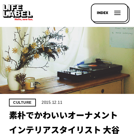
INDEX
記事を
探す
LL
MAGAZIN
2015.12.11
CULTURE
HOUSE
素朴でかわいいオーナメント
LINE-
UP
インテリアスタイリスト 大谷