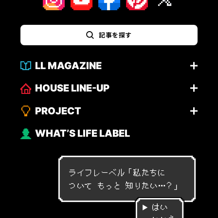
記事を探す
LL MAGAZINE
HOUSE LINE-UP
PROJECT
WHAT’S LIFE LABEL
ライフレーベル「
私
た
ち
に
つ
い
て
も
っ
と
知
り
た
い
…
？
」
はい