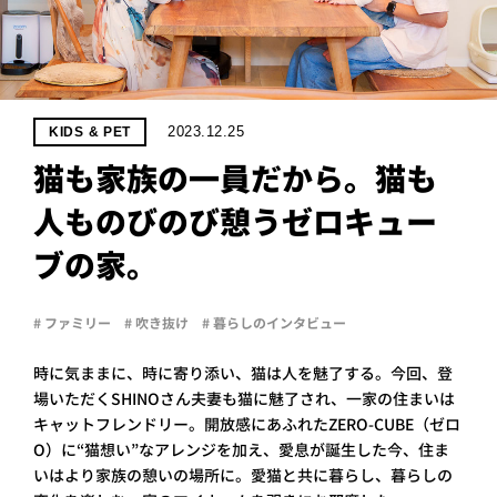
PROJECT
WHAT’S
LIFE
LABEL
2023.12.25
KIDS & PET
猫も家族の一員だから。猫も
ライフレー
人ものびのび憩うゼロキュー
つ
い
て
も
っ
ブの家。
はい
いいえ
# ファミリー
# 吹き抜け
# 暮らしのインタビュー
時に気ままに、時に寄り添い、猫は人を魅了する。今回、登
会社概
場いただくSHINOさん夫妻も猫に魅了され、一家の住まいは
要
キャットフレンドリー。開放感にあふれたZERO-CUBE（ゼロ
企業の
方へ
O）に“猫想い”なアレンジを加え、愛息が誕生した今、住ま
いはより家族の憩いの場所に。愛猫と共に暮らし、暮らしの
お問い
合わせ