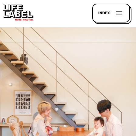
INDEX
記事を
探す
LL
MAGAZIN
HOUSE
LINE-
UP