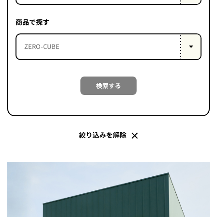
PROJECT
WHAT’S
商品で探す
LIFE
LABEL
ライフレー
検索する
つ
い
て
も
っ
はい
いいえ
絞り込みを解除
会社概
要
企業の
方へ
お問い
合わせ