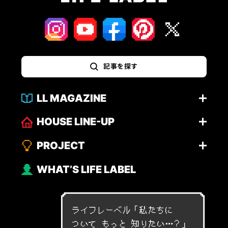
記事を探す
LL MAGAZINE
HOUSE LINE-UP
PROJECT
WHAT’S LIFE LABEL
ライフレーベル「
私
た
ち
に
つ
い
て
も
っ
と
知
り
た
い
…
？
」