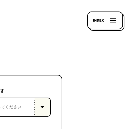
INDEX
す