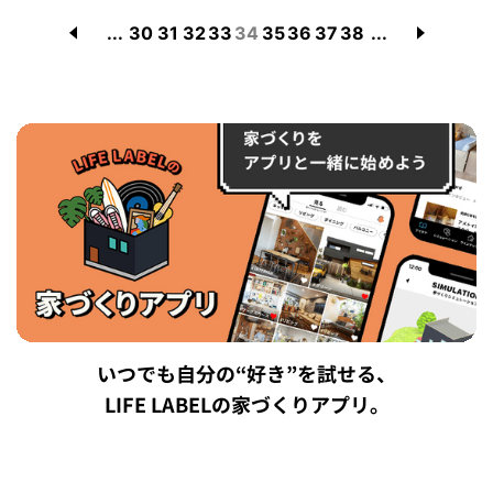
...
30
31
32
33
34
35
36
37
38
...
いつでも自分の“好き”を試せる、
LIFE LABELの家づくりアプリ。