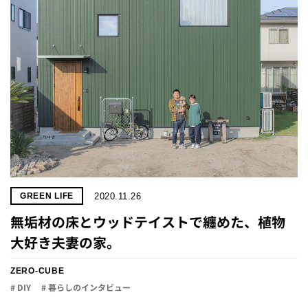
プライ
バシー
ポリシ
ー
採用情
報
2020.11.26
GREEN LIFE
無垢材の床とウッドテイストで纏めた、植物
大好き夫妻の家。
ZERO-CUBE
# DIY
# 暮らしのインタビュー