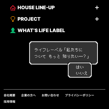
HOUSE LINE-UP
PROJECT
WHAT’S LIFE LABEL
ライフレーベル「
私
た
ち
に
つ
い
て
も
っ
と
知
り
た
い
…
？
」
はい
いいえ
会社概要
企業の方へ
お問い合わせ
プライバシーポリシー
採用情報