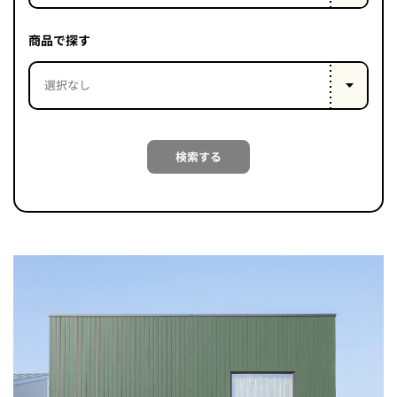
PROJECT
WHAT’S
商品で探す
LIFE
LABEL
ライフレー
検索する
つ
い
て
も
っ
はい
いいえ
会社概
要
企業の
方へ
お問い
合わせ