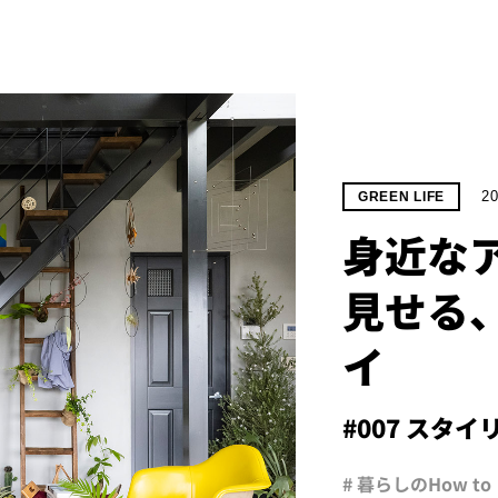
20
GREEN LIFE
身近な
見せる
イ
#007 スタ
# 暮らしのHow to