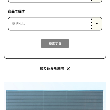
PROJECT
WHAT’S
商品で探す
LIFE
LABEL
ライフレー
検索する
つ
い
て
も
っ
はい
いいえ
絞り込みを解除
会社概
要
企業の
方へ
お問い
合わせ