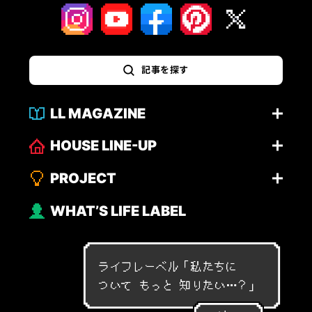
記事を探す
LL MAGAZINE
HOUSE LINE-UP
PROJECT
WHAT’S LIFE LABEL
ライフレーベル「
私
た
ち
に
つ
い
て
も
っ
と
知
り
た
い
…
？
」