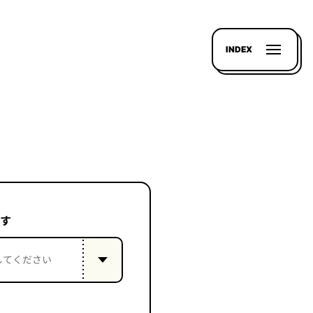
INDEX
す