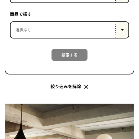
PROJECT
WHAT’S
商品で探す
LIFE
LABEL
ライフレー
検索する
つ
い
て
も
っ
はい
いいえ
絞り込みを解除
会社概
要
企業の
方へ
お問い
合わせ