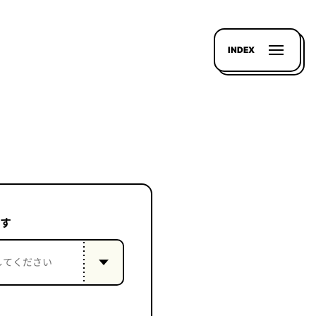
INDEX
す