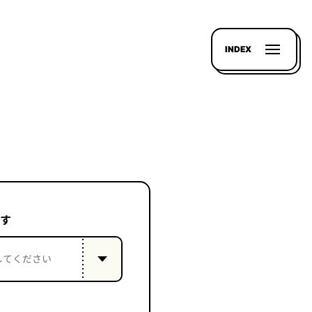
INDEX
す