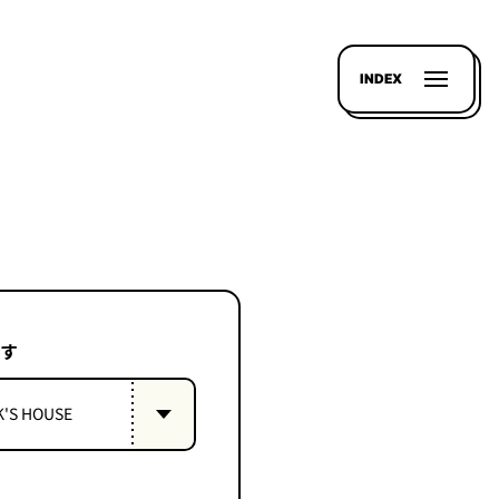
INDEX
す
K'S HOUSE