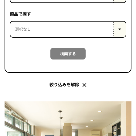
PROJECT
WHAT’S
商品で探す
LIFE
LABEL
ライフレー
検索する
つ
い
て
も
っ
はい
いいえ
絞り込みを解除
会社概
要
企業の
方へ
お問い
合わせ