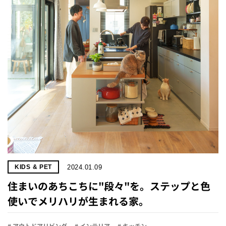
プライ
バシー
ポリシ
ー
採用情
報
2024.01.09
KIDS & PET
住まいのあちこちに"段々"を。ステップと色
使いでメリハリが生まれる家。