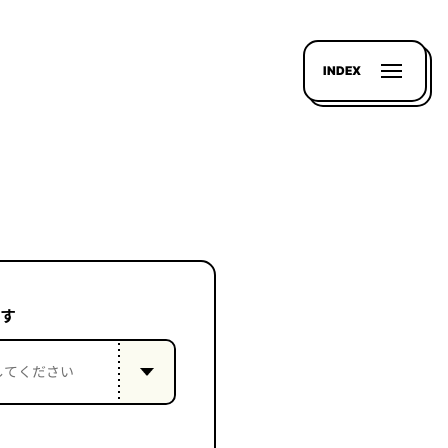
INDEX
す