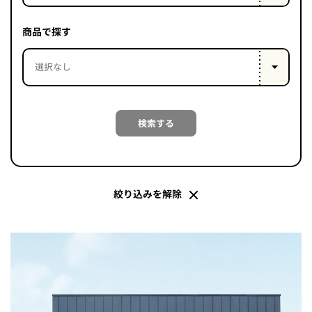
PROJECT
WHAT’S
商品で探す
LIFE
LABEL
ライフレー
検索する
つ
い
て
も
っ
はい
いいえ
絞り込みを解除
会社概
要
企業の
方へ
お問い
合わせ