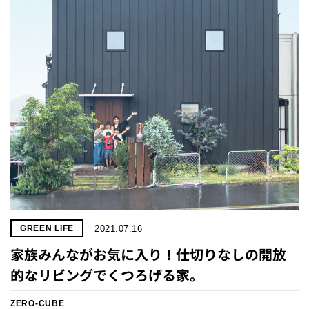
プライ
バシー
ポリシ
ー
採用情
報
2021.07.16
GREEN LIFE
家族みんながお気に入り！仕切りなしの開放
的なリビングでくつろげる家。
ZERO-CUBE