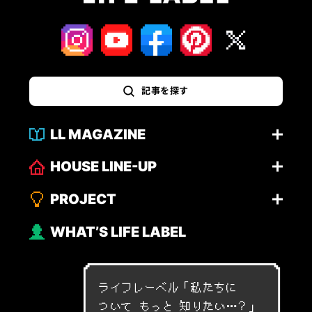
記事を探す
LL MAGAZINE
HOUSE LINE-UP
PROJECT
WHAT’S LIFE LABEL
ライフレーベル「
私
た
ち
に
つ
い
て
も
っ
と
知
り
た
い
…
？
」